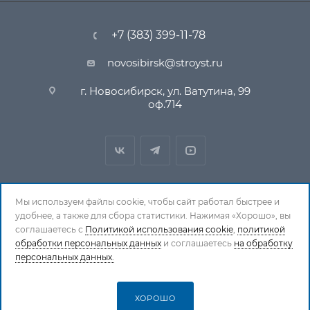
+7 (383) 399-11-78
novosibirsk@stroyst.ru
г. Новосибирск, ул. Ватутина, 99
оф.714
Мы используем файлы cookie, чтобы сайт работал быстрее и
удобнее, а также для сбора статистики. Нажимая «Хорошо», вы
© 1994-2026 СтройСистема. Все права защищены. При
соглашаетесь с
Политикой использования cookie
,
политикой
обработки персональных данных
копировании материалов ссылка на страницу-
и соглашаетесь
на обработку
персональных данных.
источник обязательна.
Политика обработки персональных данных
ХОРОШО