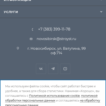
УСЛУГИ
+7 (383) 399-11-78
novosibirsk@stroyst.ru
г. Новосибирск, ул. Ватутина, 99
оф.714
Мы используем файлы cookie, чтобы сайт работал быстрее и
удобнее, а также для сбора статистики. Нажимая «Хорошо», вы
© 1994-2026 СтройСистема. Все права защищены. При
соглашаетесь с
Политикой использования cookie
,
политикой
обработки персональных данных
копировании материалов ссылка на страницу-
и соглашаетесь
на обработку
персональных данных.
источник обязательна.